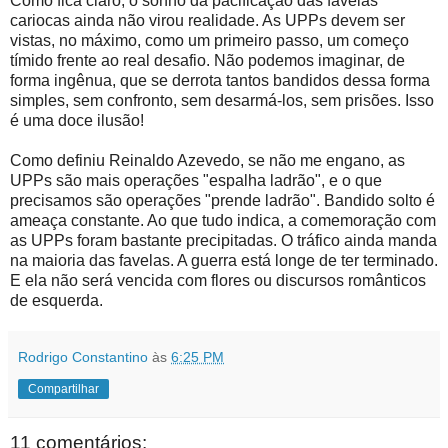
Como fica claro, o sonho da pacificação das favelas
cariocas ainda não virou realidade. As UPPs devem ser
vistas, no máximo, como um primeiro passo, um começo
tímido frente ao real desafio. Não podemos imaginar, de
forma ingênua, que se derrota tantos bandidos dessa forma
simples, sem confronto, sem desarmá-los, sem prisões. Isso
é uma doce ilusão!
Como definiu Reinaldo Azevedo, se não me engano, as
UPPs são mais operações "espalha ladrão", e o que
precisamos são operações "prende ladrão". Bandido solto é
ameaça constante. Ao que tudo indica, a comemoração com
as UPPs foram bastante precipitadas. O tráfico ainda manda
na maioria das favelas. A guerra está longe de ter terminado.
E ela não será vencida com flores ou discursos românticos
de esquerda.
Rodrigo Constantino
às
6:25 PM
Compartilhar
11 comentários: