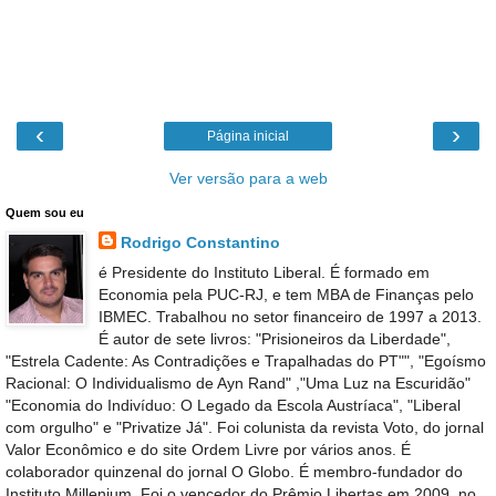
‹
›
Página inicial
Ver versão para a web
Quem sou eu
Rodrigo Constantino
é Presidente do Instituto Liberal. É formado em
Economia pela PUC-RJ, e tem MBA de Finanças pelo
IBMEC. Trabalhou no setor financeiro de 1997 a 2013.
É autor de sete livros: "Prisioneiros da Liberdade",
"Estrela Cadente: As Contradições e Trapalhadas do PT"", "Egoísmo
Racional: O Individualismo de Ayn Rand" ,"Uma Luz na Escuridão"
"Economia do Indivíduo: O Legado da Escola Austríaca", "Liberal
com orgulho" e "Privatize Já". Foi colunista da revista Voto, do jornal
Valor Econômico e do site Ordem Livre por vários anos. É
colaborador quinzenal do jornal O Globo. É membro-fundador do
Instituto Millenium. Foi o vencedor do Prêmio Libertas em 2009, no